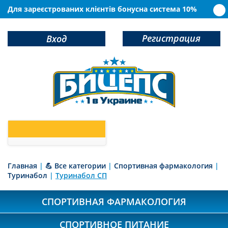
Для зареєстрованих клієнтів бонусна система 10%
Регистрация
Вход
0
У Вас в корзине
товаров
Главная
|
💪 Все категории
|
Спортивная фармакология
|
Туринабол
|
Туринабол СП
СПОРТИВНАЯ ФАРМАКОЛОГИЯ
СПОРТИВНОЕ ПИТАНИЕ