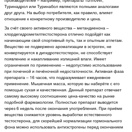
производителей – например, препараты Turinover,
Туринадрол или Туринабол являются полными аналогами
друг друга. На выбор потребителя, как правило, влияет
отношение к конкретному производителю и цена.
За счёт своего активного вещества – метандиенона –
хлордегидрометилтестостерона отлично подойдёт как
начинающим свой спортивный путь, так и опытным атлетам.
Вещество не подвержено ароматизации в эстроген, не
конвертируется в дигидротестостерон, не способствует
появлению и накапливанию излишней влаги. Имеет
ограничения по применению – недопустимо использование
при почечной и печёночной недостаточности. Активная фаза
препарата – 16 часов, что подразумевает ежедневное
применение. Мышечная масса, которую вы наберёте с его
помощью сухая и качественная. Данный препарат отвечает
самому высокому соотношению цена-качество на рынке
подобной фармакологии. Полностью препарат выводится
через 6 недель после окончания употребления. При приёме
вещества снижается уровень выработки естественного
тестостерона, для скорейшей нормализации гормонального
фона можно использовать антиэстрогены перед окончанием