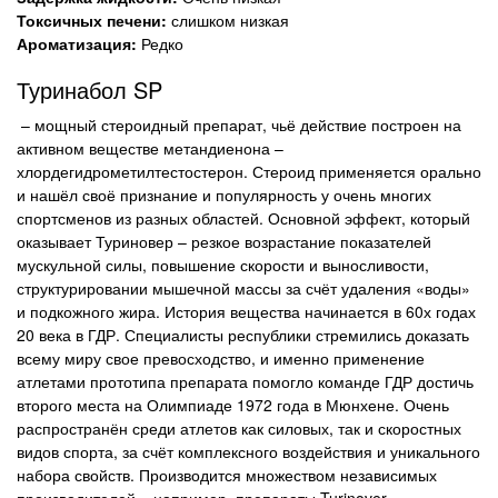
Токсичных печени:
слишком низкая
Ароматизация:
Редко
Туринабол SP
– мощный стероидный препарат, чьё действие построен на
активном веществе метандиенона –
хлордегидрометилтестостерон. Стероид применяется орально
и нашёл своё признание и популярность у очень многих
спортсменов из разных областей. Основной эффект, который
оказывает Туриновер – резкое возрастание показателей
мускульной силы, повышение скорости и выносливости,
структурировании мышечной массы за счёт удаления «воды»
и подкожного жира. История вещества начинается в 60х годах
20 века в ГДР. Специалисты республики стремились доказать
всему миру свое превосходство, и именно применение
атлетами прототипа препарата помогло команде ГДР достичь
второго места на Олимпиаде 1972 года в Мюнхене. Очень
распространён среди атлетов как силовых, так и скоростных
видов спорта, за счёт комплексного воздействия и уникального
набора свойств. Производится множеством независимых