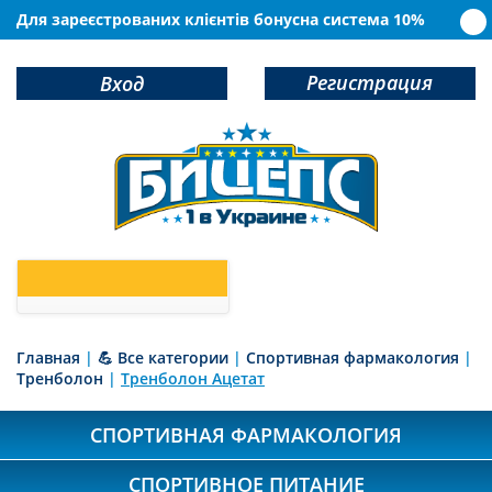
Для зареєстрованих клієнтів бонусна система 10%
Регистрация
Вход
0
У Вас в корзине
товаров
Главная
|
💪 Все категории
|
Спортивная фармакология
|
Тренболон
|
Тренболон Ацетат
СПОРТИВНАЯ ФАРМАКОЛОГИЯ
СПОРТИВНОЕ ПИТАНИЕ