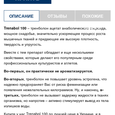
ОПИСАНИЕ
ОТЗЫВЫ
ПОХОЖИЕ
ТОВАРЫ
Trenabol 100
– тренболон ацетат анаболического стероида,
мощное снадобье, значительно ускоряющее процесс роста
мышечных тканей и придающее им высокую плотность,
твердость и упругость.
Вместе с тем препарат обладает и еще несколькими
свойствами, которые делают его популярным среди
профессиональных культуристов и атлетов.
Во-первых, он практически не ароматизируется.
Во-вторых
, тренболон не повышает уровень эстрогена, что
надежно предохраняет Вас от риска феминизации или
появления нежелательных килограммов. Ну, и наконец,
в-
третьих,
тренболон не вызывает задержку жидкости в тканях
организма, но напротив – активно стимулирует вывод из тела
излишков воды.
Купите у нас Trenabol 100 по лучшей цене в Украине, и в