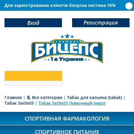
Для зареєстрованих клієнтів бонусна система 10%
Регистрация
Вход
0
У Вас в корзине
товаров
Главная
|
💪 Все категории
|
Табак для кальяна (tabak)
|
Табак Serbetli
|
Табак Serbetli Лимонный пирог
СПОРТИВНАЯ ФАРМАКОЛОГИЯ
СПОРТИВНОЕ ПИТАНИЕ