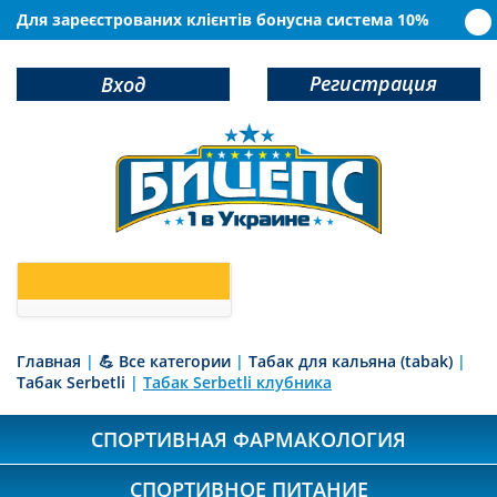
Для зареєстрованих клієнтів бонусна система 10%
Регистрация
Вход
0
У Вас в корзине
товаров
Главная
|
💪 Все категории
|
Табак для кальяна (tabak)
|
Табак Serbetli
|
Табак Serbetli клубника
СПОРТИВНАЯ ФАРМАКОЛОГИЯ
СПОРТИВНОЕ ПИТАНИЕ