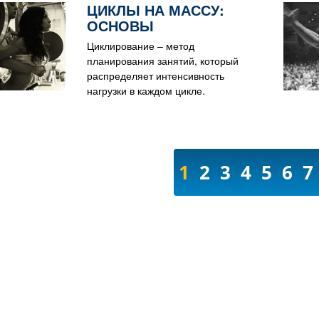
ЦИКЛЫ НА МАССУ:
ОСНОВЫ
Циклирование – метод
планирования занятий, который
распределяет интенсивность
нагрузки в каждом цикле.
1
2
3
4
5
6
7