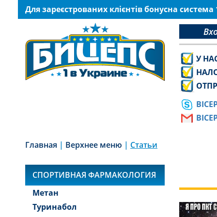
Для зареєстрованих клієнтів бонусна система
Вх
У НА
НАЛ
ОТПР
BICE
BICE
Главная
|
Верхнее меню
|
Статьи
СПОРТИВНАЯ ФАРМАКОЛОГИЯ
Метан
Туринабол