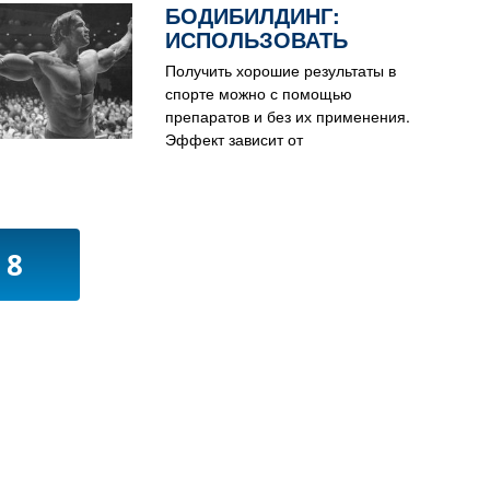
БОДИБИЛДИНГ:
ИСПОЛЬЗОВАТЬ
ХИМИЮ ИЛИ НЕТ?
Получить хорошие результаты в
спорте можно с помощью
препаратов и без их применения.
Эффект зависит от
индивидуальности организма,
упорного стремления к цели и
грамотного расчета.
8
»