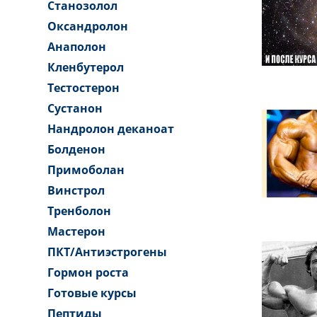
Станозолол
Оксандролон
Анаполон
Кленбутерол
Тестостерон
Сустанон
Нандролон деканоат
Болденон
Примоболан
Винстрол
Тренболон
Мастерон
ПКТ/Антиэстрогены
Гормон роста
Готовые курсы
Пептиды