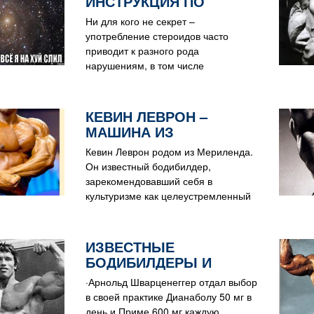
ИНСТРУКЦИЯ ПО
ПРИМЕНЕНИЮ
Ни для кого не секрет –
употребление стероидов часто
приводит к разного рода
нарушениям, в том числе
нарушениям половых функций.
КЕВИН ЛЕВРОН –
МАШИНА ИЗ
МУСКУЛОВ!
Кевин Леврон родом из Мериленда.
Он известный бодибилдер,
зарекомендовавший себя в
культуризме как целеустремленный
спортсмен.
ИЗВЕСТНЫЕ
БОДИБИЛДЕРЫ И
СТЕРОИДЫ, КОТОРЫЕ
·Арнольд Шварценеггер отдал выбор
ИМ ПОМОГАЛИ!
в своей практике Дианаболу 50 мг в
день и Приме 600 мг каждую