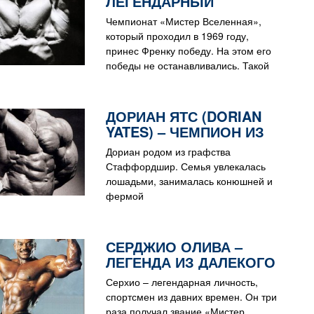
ЛЕГЕНДАРНЫЙ
КУЛЬТУРИСТ ИЗ США!
Чемпионат «Мистер Вселенная»,
который проходил в 1969 году,
принес Френку победу. На этом его
победы не останавливались. Такой
же титул был получен снова в 1970 и
1972 году.
ДОРИАН ЯТС (DORIAN
YATES) – ЧЕМПИОН ИЗ
ВЕЛИКОБРИТАНИИ!
Дориан родом из графства
Стаффордшир. Семья увлекалась
лошадьми, занималась конюшней и
фермой
СЕРДЖИО ОЛИВА –
ЛЕГЕНДА ИЗ ДАЛЕКОГО
ПРОШЛОГО!
Серхио – легендарная личность,
спортсмен из давних времен. Он три
раза получал звание «Мистер