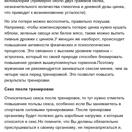
килокалорий (примерно около двух граммов белка,
незначительного количества гликогена и дневной дозы цинка,
что приводит к возникновению усталости).
Но эти потери можно восполнить, правильно покушав.
Например, чтобы компенсировать потерю цинка нужно кушать
яблоки, зеленые овощи или белое мясо, также можно выпить
пивные дрожжи с цинком.У женщин же наоборот, происходит
повышение активности физических и психологических
процессов. Это связанно с высоким уровнем гормона –
эстрогена, который по своей природе способен блокировать
повышение уровня вышеупомянутых гормонов.Поэтому
мужчинам не рекомендуется заниматься сексом менее, чем за
четыре часа перед тренировкой. Это позволит повысить
результаты тренировки.
Секс после тренировки
Относительно секса после тренировок, то тут нужно отметить
повышение пользы секса, особенно если Вы занимаетесь в
спортзале силовыми тренировками. После тренировки
организму будет полезно дать аэробные нагрузки, к которым
относится и секс.Но помните, что Вы должны обязательно
прислушиваться к своему организму, не перенапрягаться и,