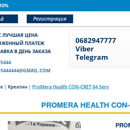
 10%
Регистрация
од
С ЛУЧШАЯ ЦЕНА
0682947777
ОЖЕННЫЙ ПЛАТЕЖ
Viber
АВКА В ДЕНЬ ЗАКАЗА
Telegram
PS444
PS444444@GMAIL.COM
ие
|
Креатин
|
ProMera Health CON-CRET 64 Serv
PROMERA HEALTH CON-
PROM