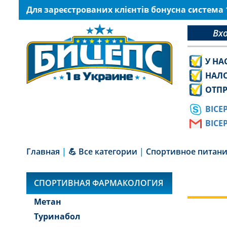
Для зареєстрованих клієнтів бонусна система
Вх
У НА
НАЛ
ОТПР
BICE
BICE
Главная
|
💪 Все категории
|
Спортивное питан
СПОРТИВНАЯ ФАРМАКОЛОГИЯ
Метан
Туринабол