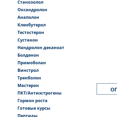
Станозолол
Оксандролон
Анаполон
Кленбутерол
Тестостерон
Сустанон
Нандролон деканоат
Болденон
Примоболан
Винстрол
Тренболон
Мастерон
О
ПКТ/Антиэстрогены
Гормон роста
Готовые курсы
Пептиды