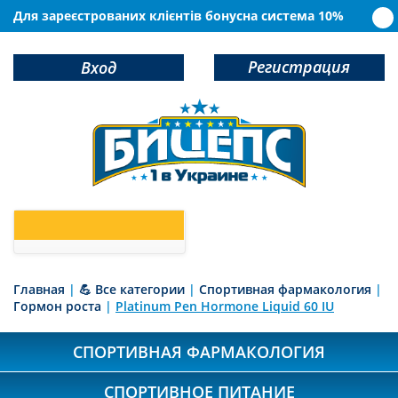
Для зареєстрованих клієнтів бонусна система 10%
Регистрация
Вход
0
У Вас в корзине
товаров
Главная
|
💪 Все категории
|
Спортивная фармакология
|
Гормон роста
|
Platinum Pen Hormone Liquid 60 IU
СПОРТИВНАЯ ФАРМАКОЛОГИЯ
СПОРТИВНОЕ ПИТАНИЕ