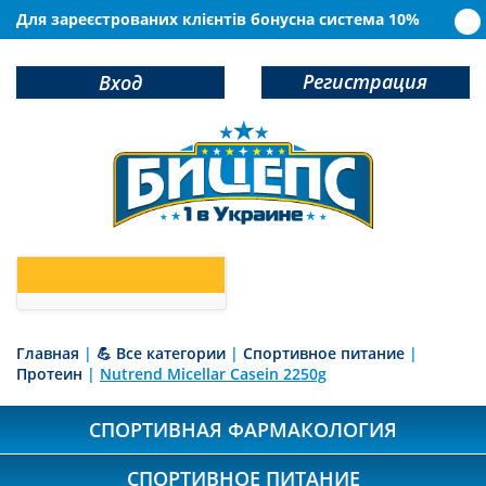
Для зареєстрованих клієнтів бонусна система 10%
Регистрация
Вход
0
У Вас в корзине
товаров
Главная
|
💪 Все категории
|
Спортивное питание
|
Протеин
|
Nutrend Micellar Casein 2250g
СПОРТИВНАЯ ФАРМАКОЛОГИЯ
СПОРТИВНОЕ ПИТАНИЕ