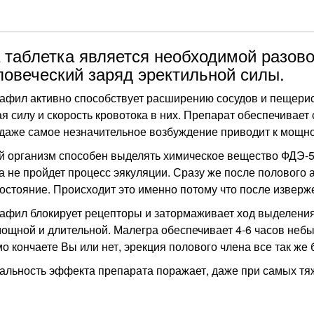
 таблетка является необходимой разово
ловеческий заряд эректильной силы.
фил активно способствует расширению сосудов и пещерис
 силу и скорость кровотока в них. Препарат обеспечивает
даже самое незначительное возбуждение приводит к мощном
 организм способен выделять химическое вещество ФДЭ-5. 
а не пройдет процесс эякуляции. Сразу же после полового 
остояние. Происходит это именно потому что после извер
фил блокирует рецепторы и затормаживает ход выделения 
ощной и длительной. Малегра обеспечивает 4-6 часов небы
о кончаете Вы или нет, эрекция полового члена все так же 
альность эффекта препарата поражает, даже при самых тя