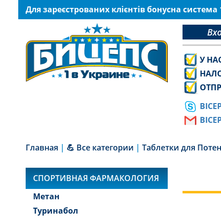
Для зареєстрованих клієнтів бонусна система
Вх
У НА
НАЛ
ОТПР
BICE
BICE
Главная
|
💪 Все категории
|
Таблетки для Пот
СПОРТИВНАЯ ФАРМАКОЛОГИЯ
Метан
Туринабол