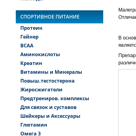
Малегра
Отличае
СПОРТИВНОЕ ПИТАНИЕ
Протеин
Гейнер
В основ
являет
BCAA
Аминокислоты
Препара
различн
Креатин
Витамины и Минералы
Повыш.тестостерона
Жиросжигатели
Предтрениров. комплексы
Для связок и суставов
Шейкеры и Аксессуары
Глютамин
Омега 3