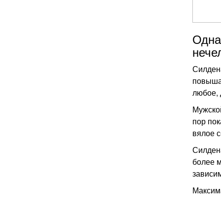
Одна
нече
Силдена
повышая
любое, 
Мужской
пор пок
вялое с
Силдена
более м
зависим
Максим