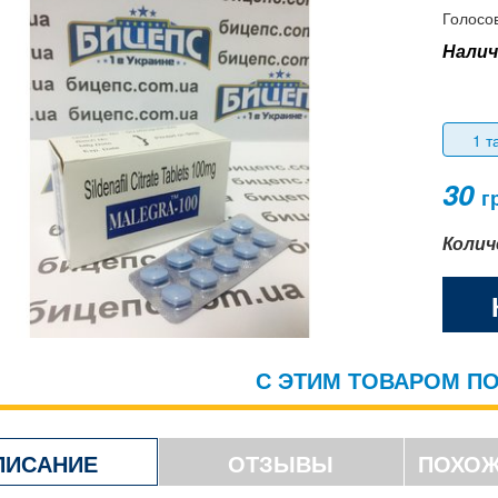
Голосов
Налич
1 т
30
г
Колич
С ЭТИМ ТОВАРОМ П
ПИСАНИЕ
ОТЗЫВЫ
ПОХОЖ