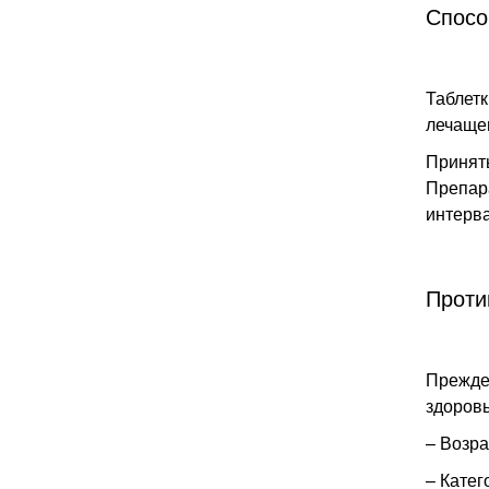
Спосо
Таблетк
лечащег
Принять
Препара
интерва
Проти
Прежде 
здоров
– Возра
– Катег