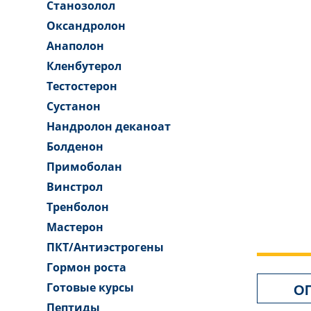
Станозолол
Оксандролон
Анаполон
Кленбутерол
Тестостерон
Сустанон
Нандролон деканоат
Болденон
Примоболан
Винстрол
Тренболон
Мастерон
ПКТ/Антиэстрогены
Гормон роста
О
Готовые курсы
Пептиды