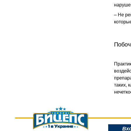
нарушен
– Не ре
которые
Побоч
Практик
воздейс
препара
таких, 
нечетко
Вх