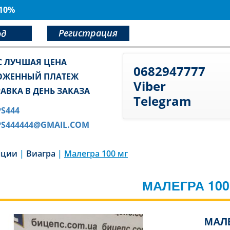
 10%
Регистрация
од
С ЛУЧШАЯ ЦЕНА
0682947777
ОЖЕННЫЙ ПЛАТЕЖ
Viber
АВКА В ДЕНЬ ЗАКАЗА
Telegram
PS444
PS444444@GMAIL.COM
енции
|
Виагра
|
Малегра 100 мг
МАЛЕГРА 100
МАЛЕ