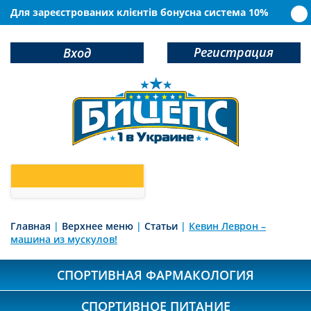
Для зареєстрованих клієнтів бонусна система 10%
Регистрация
Вход
0
У Вас в корзине
товаров
Главная
|
Верхнее меню
|
Статьи
|
Кевин Леврон –
машина из мускулов!
СПОРТИВНАЯ ФАРМАКОЛОГИЯ
СПОРТИВНОЕ ПИТАНИЕ