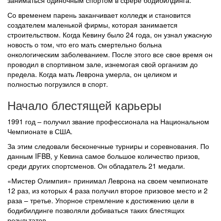
заниматься одиночным спортом в сфере бодибилдинга.
Со временем парень заканчивает колледж и становится
создателем маленькой фирмы, которая занимается
строительством. Когда Кевину было 24 года, он узнал ужасную
новость о том, что его мать смертельно больна
онкологическим заболеванием. После этого все свое время он
проводил в спортивном зале, изнемогая свой организм до
предела. Когда мать Леврона умерла, он целиком и
полностью погрузился в спорт.
Начало блестящей карьеры
1991 год – получил звание профессионала на Национальном
Чемпионате в США.
За этим следовали бесконечные турниры и соревнования. По
данным IFBB, у Кевина самое большое количество призов,
среди других спортсменов. Он обладатель 21 медали.
«Мистер Олимпия» принимал Леврона на своем чемпионате
12 раз, из которых 4 раза получил второе призовое место и 2
раза – третье. Упорное стремление к достижению цели в
бодибилдинге позволяли добиваться таких блестящих
результатов.