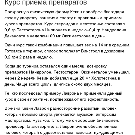
Курс приема препаратов
Прекрасную физическую форму Кевин приобрел благодаря
своему упорству, занятиям спорту и правильным приемам
курсов препаратов. Курс стероидов в межсезонье составлял
0,6 гр Тестостерона Ципионата в неделю+0,4 гр Нандролона
Деканоата в неделю+100 мг Оксиметолона в день.
Один курс такой комбинации повышает вес на 14 кг в среднем.
Готовясь к турниру, список пополняет Винстрол в дозировке
0,2 грн 2 раза в неделю.
Когда до турнира оставался один месяц, дозировку
препаратов Нандролон, Тестостерон, Оксиметалон уменьшал.
Через 2 недели Кевин добавлял еще 20 мг Холотестина в
день. Чаще всего циклы длились около двух месяцев.
Те, кто последовал примеру Лаврона и применяли данный
курс в своей практике, подтверждают его эффективность.
В жизни Кевин Лаврон разносторонне развитый человек,
который помимо спорта увлекается музыкой, актерским
мастерством, музыкой. К тому же он хороший бизнесмен,
продюсер, благотворитель. Лаврон очень обеспеченный
человек, который с удовольствием помогает нуждающимся