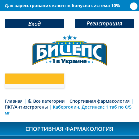
Для зареєстрованих клієнтів бонусна система 10%
Регистрация
Вход
0
У Вас в корзине
товаров
Главная
|
💪 Все категории
|
Спортивная фармакология
|
ПКТ/Антиэстрогены
|
Каберголин, Достинекс 1 таб по 0/5
мг
СПОРТИВНАЯ ФАРМАКОЛОГИЯ