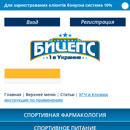
Для зареєстрованих клієнтів бонусна система 10%
Регистрация
Вход
0
У Вас в корзине
товаров
Главная
|
Верхнее меню
|
Статьи
|
ХГЧ и Кломид
инструкция по применению
СПОРТИВНАЯ ФАРМАКОЛОГИЯ
СПОРТИВНОЕ ПИТАНИЕ