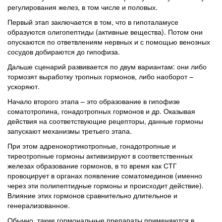
регулирования желез, в том числе и половых.
Первый этап заключается в том, что в гипоталамусе
образуются олигопептиды (активные вещества). Потом они
опускаются по ответвлениям нервных и с помощью венозных
сосудов добираются до гипофиза.
Дальше сценарий развивается по двум вариантам: они либо
тормозят выработку тропных гормонов, либо наоборот –
ускоряют.
Начало второго этапа – это образование в гипофизе
соматотропина, гонадотропных гормонов и др. Оказывая
действия на соответствующие рецепторы, данные гормоны
запускают механизмы третьего этапа.
При этом адренокортикотропные, гонадотропные и
тиреотропные гормоны активизируют в соответственных
железах образование гормонов, в то время как СТГ
провоцирует в органах появление соматомединов (именно
через эти полипептидные гормоны и происходит действие).
Влияние этих гормонов сравнительно длительное и
генерализованное.
Обычно, такие гормональные препараты применяются в