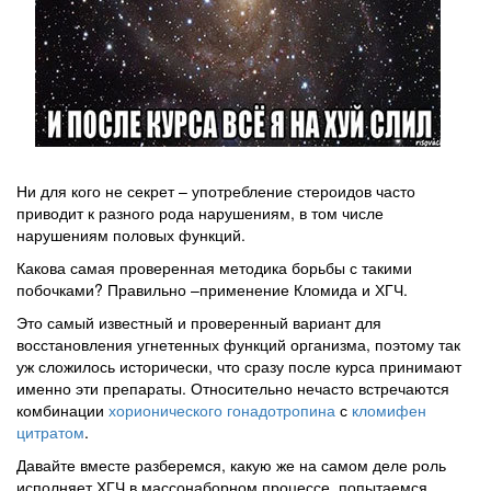
Ни для кого не секрет – употребление стероидов часто
приводит к разного рода нарушениям, в том числе
нарушениям половых функций.
Какова самая проверенная методика борьбы с такими
побочками? Правильно –применение Кломида и ХГЧ.
Это самый известный и проверенный вариант для
восстановления угнетенных функций организма, поэтому так
уж сложилось исторически, что сразу после курса принимают
именно эти препараты. Относительно нечасто встречаются
комбинации
хорионического гонадотропина
с
кломифен
цитратом
.
Давайте вместе разберемся, какую же на самом деле роль
исполняет ХГЧ в массонаборном процессе, попытаемся