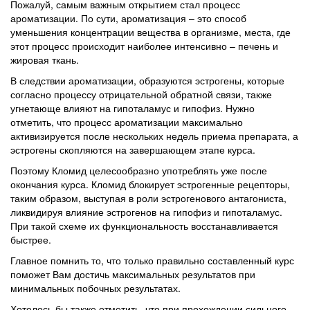
Пожалуй, самым важным открытием стал процесс
ароматизации. По сути, ароматизация – это способ
уменьшения концентрации вещества в организме, места, где
этот процесс происходит наиболее интенсивно – печень и
жировая ткань.
В следствии ароматизации, образуются эстрогены, которые
согласно процессу отрицательной обратной связи, также
угнетающе влияют на гипоталамус и гипофиз. Нужно
отметить, что процесс ароматизации максимально
активизируется после нескольких недель приема препарата, а
эстрогены скопляются на завершающем этапе курса.
Поэтому Кломид целесообразно употреблять уже после
окончания курса. Кломид блокирует эстрогенные рецепторы,
таким образом, выступая в роли эстрогенового антагониста,
ликвидируя влияние эстрогенов на гипофиз и гипоталамус.
При такой схеме их функциональность восстанавливается
быстрее.
Главное помнить то, что только правильно составленный курс
поможет Вам достичь максимальных результатов при
минимальных побочных результатах.
Хотелось бы также отметить, что при прохождении сильного