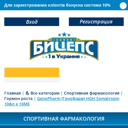
Для зареєстрованих клієнтів бонусна система 10%
Регистрация
Вход
0
У Вас в корзине
товаров
Главная
|
💪 Все категории
|
Спортивная фармакология
|
Гормон роста
|
GenoPharm (ГеноФарм) HGH Somatropin
10фл х 10ME
СПОРТИВНАЯ ФАРМАКОЛОГИЯ