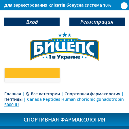
Для зареєстрованих клієнтів бонусна система 10%
Регистрация
Вход
0
У Вас в корзине
товаров
Главная
|
💪 Все категории
|
Спортивная фармакология
|
Пептиды
|
Canada Peptides Human chorionic gonadotropin
5000 IU
СПОРТИВНАЯ ФАРМАКОЛОГИЯ